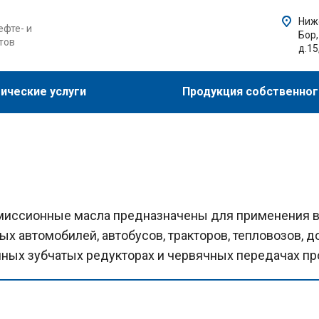
Ниже
фте- и
Бор,
тов
д.15
ические услуги
Продукция собственног
иссионные масла предназначены для применения в у
ых автомобилей, автобусов, тракторов, тепловозов, 
чных зубчатых редукторах и червячных передачах п