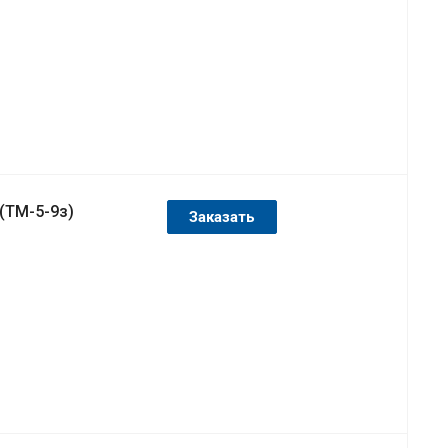
(ТМ-5-9з)
Заказать