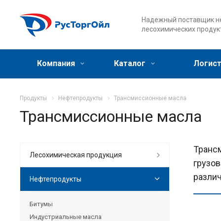
Надежный поставщик не
лесохимических продук
Компания
Каталог
Логист
Продукты
Нефтепродукты
Трансмиссионные масла
Трансмиссионные масла
Трансм
Лесохимическая продукция
грузов
разли
Нефтепродукты
Битумы
Индустриальные масла