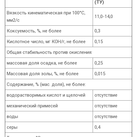
(ТУ)
Вязкость кинематическая при 100°С,
11,0-14,0
мм2/с
Коксуемость, %, не более
0,3
Кислотное число, мг КОН/г, не более
0,15
Общая стабильность против окисления:
массовая доля осадка, не более
0,25
Массовая доля золы, %, не более
0,015
Содержание, % (мас. доля), не более:
водорастворимых кислот и щелочей
отсутствие
механический примесей
отсутствие
воды
отсутствие
серы
0,4