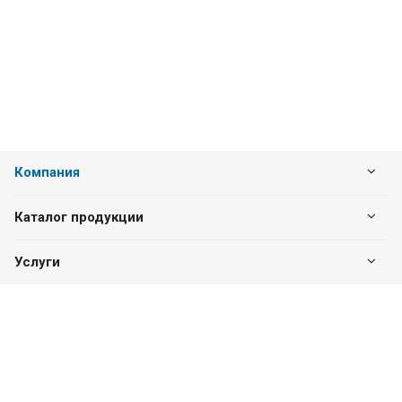
Компания
Каталог продукции
Услуги
Наши контакты
+7 (831) 260-10-79
Пн. – Пт.: с 8:00 до 17:00