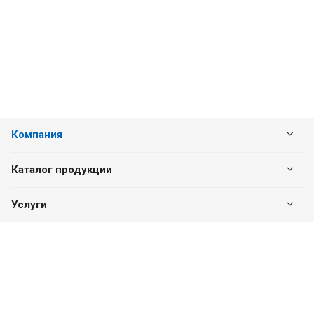
Компания
Каталог продукции
Услуги
Наши контакты
+7 (831) 260-10-79
Пн. – Пт.: с 8:00 до 17:00