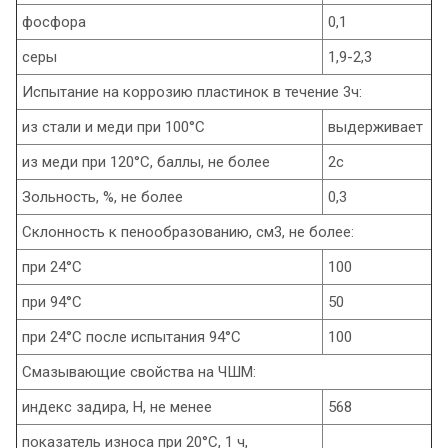
фосфора
0,1
серы
1,9-2,3
Испытание на коррозию пластинок в течение 3ч:
из стали и меди при 100°С
выдерживает
из меди при 120°С, баллы, не более
2с
Зольность, %, не более
0,3
Склонность к пенообразованию, см3, не более:
при 24°С
100
при 94°С
50
при 24°С после испытания 94°С
100
Смазывающие свойства на ЧШМ:
индекс задира, Н, не менее
568
показатель износа при 20°С, 1 ч,