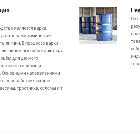
ция
Не
По с
резу
дстве является варка,
пра
 растворами химических
тов
ть лигнин. В процессе варки
соб
 лигнином высвобождаются, а
инд
ырьём для данного
тов
ественно хвойные и
. Основными направлениями
е в переработку отходов
есины, тростника, соломы и т.