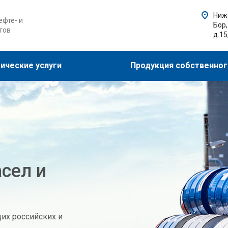
Ниже
фте- и
Бор,
тов
д.15
ические услуги
Продукция собственног
сел и
их российских и