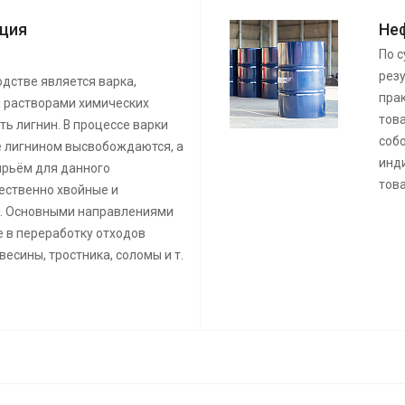
ция
Не
По с
резу
дстве является варка,
пра
 растворами химических
тов
ть лигнин. В процессе варки
соб
 лигнином высвобождаются, а
инд
ырьём для данного
тов
ественно хвойные и
. Основными направлениями
е в переработку отходов
есины, тростника, соломы и т.