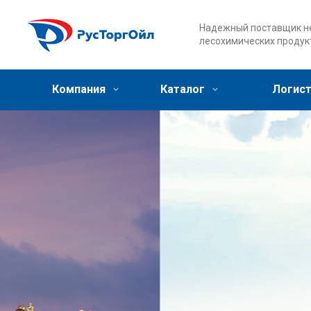
Надежный поставщик не
лесохимических продук
Компания
Каталог
Логист
Оптовая продажа
нефтепродуктов, ма
смазок
Оптовые поставки нефтепродуктов от ведущ