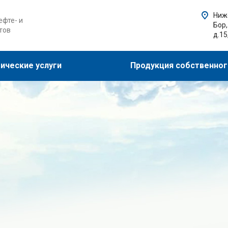
Ниже
фте- и
Бор,
тов
д.15
ические услуги
Продукция собственног
сел и
их российских и